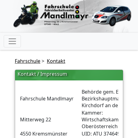
Fahrschule
>
Kontakt
Kontakt / Impressum
Behörde gem. ECG:
Fahrschule Mandlmayr
Bezirkshauptmannschaf
Kirchdorf an der Krem
Kammer:
Mitterweg 22
Wirtschaftskammer
Oberösterreich
4550 Kremsmünster
UID: ATU 37464908